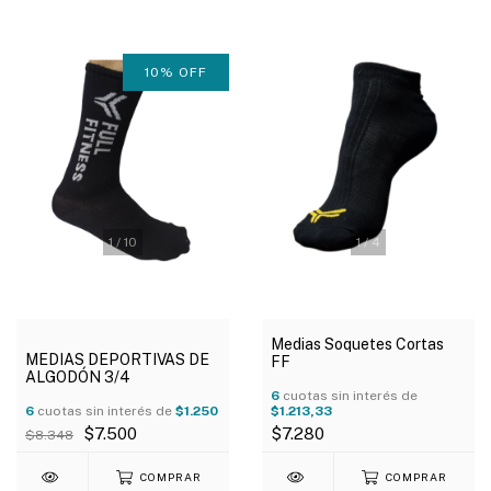
10
%
OFF
1
/
10
1
/
4
Medias Soquetes Cortas
MEDIAS DEPORTIVAS DE
FF
ALGODÓN 3/4
6
cuotas sin interés de
6
cuotas sin interés de
$1.250
$1.213,33
$7.500
$7.280
$8.348
COMPRAR
COMPRAR