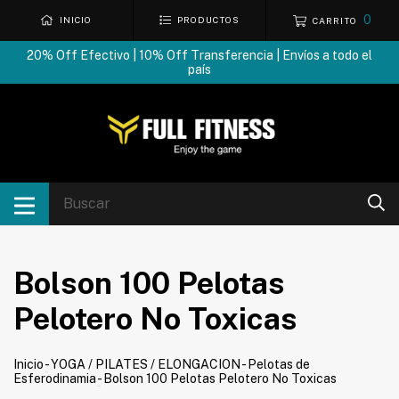
0
INICIO
PRODUCTOS
CARRITO
20% Off Efectivo | 10% Off Transferencia | Envíos a todo el
país
Bolson 100 Pelotas
Pelotero No Toxicas
Inicio
-
YOGA / PILATES / ELONGACION
-
Pelotas de
Esferodinamia
-
Bolson 100 Pelotas Pelotero No Toxicas