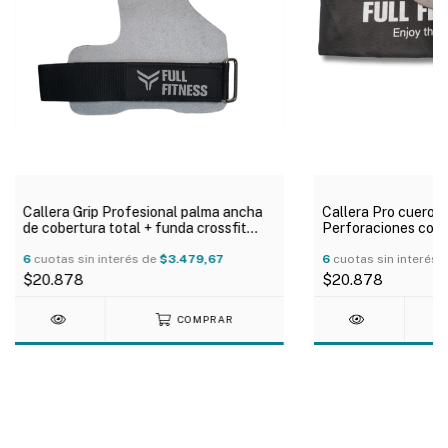
Callera Grip Profesional palma ancha
Callera Pro cuero c
de cobertura total + funda crossfit
Perforaciones con
calistenia
crossfit
6
cuotas sin interés de
$3.479,67
6
cuotas sin interés 
$20.878
$20.878
COMPRAR