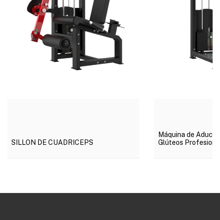
Máquina de Aducto
SILLON DE CUADRICEPS
Glúteos Profesional
Define tus Piernas
DETALLES
DE